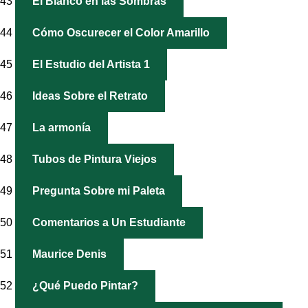
43
El Blanco en las Sombras
44
Cómo Oscurecer el Color Amarillo
45
El Estudio del Artista 1
46
Ideas Sobre el Retrato
47
La armonía
48
Tubos de Pintura Viejos
49
Pregunta Sobre mi Paleta
50
Comentarios a Un Estudiante
51
Maurice Denis
52
¿Qué Puedo Pintar?