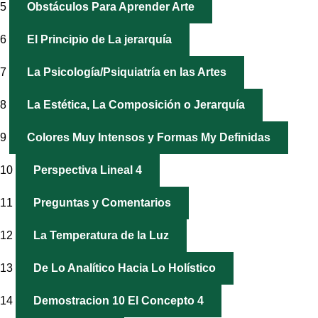
5
Obstáculos Para Aprender Arte
6
El Principio de La jerarquía
7
La Psicología/Psiquiatría en las Artes
8
La Estética, La Composición o Jerarquía
9
Colores Muy Intensos y Formas My Definidas
10
Perspectiva Lineal 4
11
Preguntas y Comentarios
12
La Temperatura de la Luz
13
De Lo Analítico Hacia Lo Holístico
14
Demostracion 10 El Concepto 4