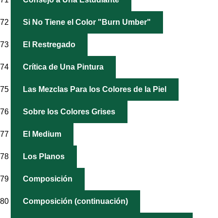
72
Si No Tiene el Color "Burn Umber"
73
El Restregado
74
Crítica de Una Pintura
75
Las Mezclas Para los Colores de la Piel
76
Sobre los Colores Grises
77
El Medium
78
Los Planos
79
Composición
80
Composición (continuación)